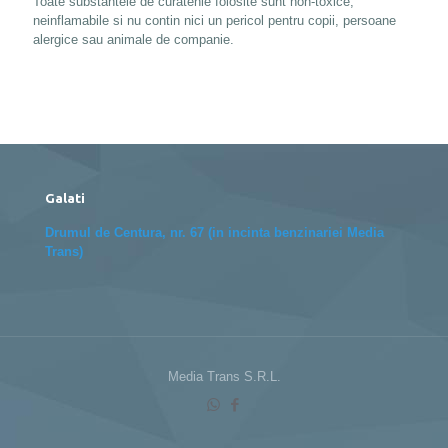
Toate substantele de curatenie folosite sunt non-toxice,
neinflamabile si nu contin nici un pericol pentru copii, persoane
alergice sau animale de companie.
Galati
Drumul de Centura, nr. 67 (in incinta benzinariei Media
Trans)
Media Trans S.R.L.